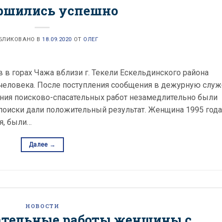
ршились успешно
БЛИКОВАНО В
18.09.2020
ОТ
ОЛЕГ
ов в горах Чажа вблизи г. Текели Ескельдинского района
 человека. После поступления сообщения в дежурную служ
ния поисково-спасательных работ незамедлительно были
 поиски дали положительный результат. Женщина 1995 года
я, были…
Далее
→
НОВОСТИ
ательные работы женщины с